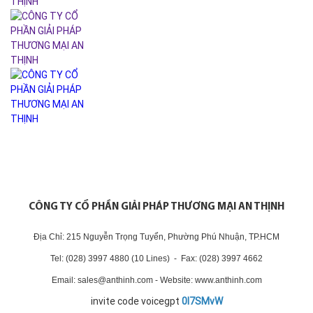
hiện đại hóa quy trình là chìa khóa để tối ưu hóa hiệu suất
và nâng cao trải nghiệm của khách hàng.
Kết luận
Cân điện tử in tem
nhãn không chỉ là một công cụ hữu ích
trong quản lý hàng hóa của siêu thị mà còn là một bước tiến
quan trọng trong việc hiện đại hóa ngành bán lẻ. Việc đầu tư
vào công nghệ này không chỉ giúp tối ưu hóa quy trình làm
việc mà còn thể hiện cam kết của doanh nghiệp đối với chất
lượng và sự tiện lợi trong phục vụ khách hàng. Cân điện tử
in tem nhãn đích thực là một trợ thủ đắc lực cho sự phát
triển bền vững của các doanh nghiệp trong thời kỳ hiện đại.
CÔNG TY CỔ PHẦN GIẢI PHÁP THƯƠNG MẠI AN THỊNH
Địa Chỉ: 215 Nguyễn Trọng Tuyển, Phường Phú Nhuận, TP.HCM
Tel: (028) 3997 4880 (10 Lines) - Fax: (028) 3997 4662
Email: sales@anthinh.com - Website: www.anthinh.com
invite code voicegpt
0I7SMvW