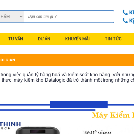
K
K
TƯ VẤN
DỰ ÁN
KHUYẾN MÃI
TIN TỨC
ỜI GIAN
 trong việc quản lý hàng hoá và kiểm soát kho hàng. Với nhữn
ian thực, máy kiểm kho Datalogic đã trở thành một trong những 