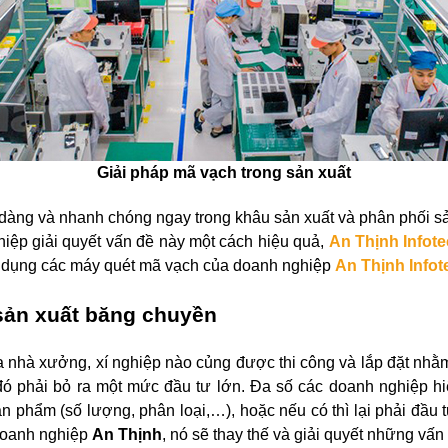
Giải pháp mã vạch trong sản xuất
dàng và nhanh chóng ngay trong khâu sản xuất và phân phối 
ệp giải quyết vấn đề này một cách hiệu quả,
An Thịnh Infot
 dụng các máy quét mã vạch của doanh nghiệp
An Thịnh Infot
 sản xuất băng chuyền
a nhà xưởng, xí nghiệp nào củng được thi công và lắp đặt nhằm
đó phải bỏ ra một mức đầu tư lớn. Đa số các doanh nghiệp hi
n phẩm (số lượng, phân loại,…), hoặc nếu có thì lại phải đầu
oanh nghiệp
An Thịnh
, nó sẽ thay thế và giải quyết những vấ