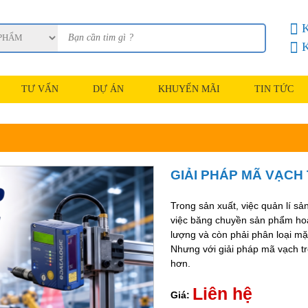
K
K
TƯ VẤN
DỰ ÁN
KHUYẾN MÃI
TIN TỨC
GIẢI PHÁP MÃ VẠCH
Trong sản xuất, việc quản lí s
việc băng chuyền sản phẩm hoạt
lượng và còn phải phân loại mặt
Nhưng với giải pháp mã vạch tr
hơn.
Liên hệ
Giá: