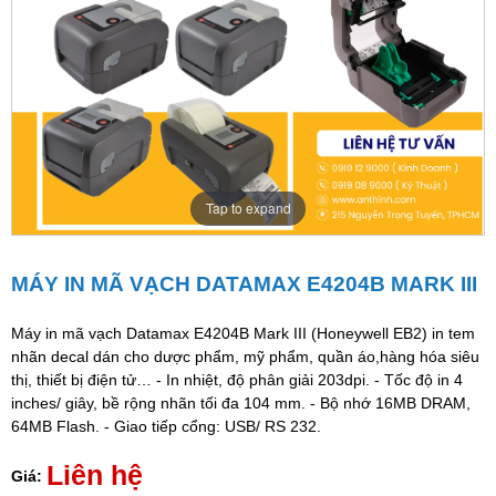
Tap to expand
MÁY IN MÃ VẠCH DATAMAX E4204B MARK III
Máy in mã vạch Datamax E4204B Mark III (Honeywell EB2) in tem
nhãn decal dán cho dược phẩm, mỹ phẩm, quần áo,hàng hóa siêu
thị, thiết bị điện tử… - In nhiệt, độ phân giải 203dpi. - Tốc độ in 4
inches/ giây, bề rộng nhãn tối đa 104 mm. - Bộ nhớ 16MB DRAM,
64MB Flash. - Giao tiếp cổng: USB/ RS 232.
Liên hệ
Giá: