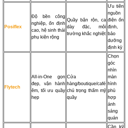
Ưu tiên
nguồn
Độ bền công
Quầy bận rộn, ca
điện ổn
nghiệp, ổn định
Posiflex
dày đặc, môi
định,
cao, hệ sinh thái
trường khắc nghiệt
bảo
phụ kiện rộng
dưỡng
định kỳ
Chọn
góc
nhìn
All-in-One gọn
Cửa
màn
đẹp, vận hành
hàng/boutique/café
hình
Flytech
êm, tối ưu quầy
chú trọng thẩm mỹ
phù
hẹp
quầy
hợp
ánh
sáng
quán
Cần kỹ