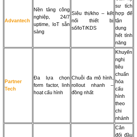
sư tích
Nền tảng công
Siêu thị/kho – kết
hợp để
nghiệp, 24/7
Advantech
nối thiết bị
tận
uptime, IoT sẵn
số/IoT/KDS
dụng
sàng
hết tính
năng
Khuyến
nghị
tiêu
chuẩn
Đa lựa chọn
Chuỗi đa mô hình,
Partner
hóa
form factor, linh
rollout nhanh –
Tech
cấu
hoạt cấu hình
đồng nhất
hình
theo
chi
nhánh
Cân
đối đầu