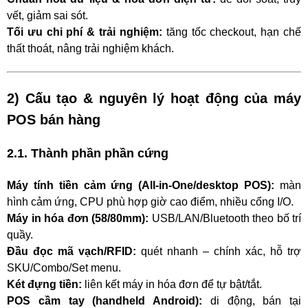
vết, giảm sai sót.
Tối ưu chi phí & trải nghiệm:
tăng tốc checkout, hạn chế
thất thoát, nâng trải nghiệm khách.
2) Cấu tạo & nguyên lý hoạt động của máy
POS bán hàng
2.1. Thành phần phần cứng
Máy tính tiền cảm ứng (All-in-One/desktop POS):
màn
hình cảm ứng, CPU phù hợp giờ cao điểm, nhiều cổng I/O.
Máy in hóa đơn (58/80mm):
USB/LAN/Bluetooth theo bố trí
quầy.
Đầu đọc mã vạch/RFID:
quét nhanh – chính xác, hỗ trợ
SKU/Combo/Set menu.
Két đựng tiền:
liên kết máy in hóa đơn để tự bật/tắt.
POS cầm tay (handheld Android):
di động, bán tại