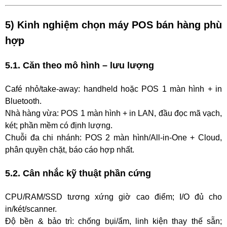
5) Kinh nghiệm chọn máy POS bán hàng phù
hợp
5.1. Căn theo mô hình – lưu lượng
Café nhỏ/take-away: handheld hoặc POS 1 màn hình + in
Bluetooth.
Nhà hàng vừa: POS 1 màn hình + in LAN, đầu đọc mã vạch,
két; phần mềm có định lượng.
Chuỗi đa chi nhánh: POS 2 màn hình/All-in-One + Cloud,
phân quyền chặt, báo cáo hợp nhất.
5.2. Cân nhắc kỹ thuật phần cứng
CPU/RAM/SSD tương xứng giờ cao điểm; I/O đủ cho
in/két/scanner.
Độ bền & bảo trì: chống bụi/ẩm, linh kiện thay thế sẵn;