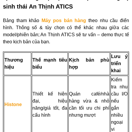
sinh thái An Thịnh ATICS
Bảng tham khảo
Máy pos bán hàng
theo nhu cầu điển
hình. Thông số & tùy chọn có thể khác nhau giữa các
model/phiên bản; An Thịnh ATICS sẽ tư vấn – demo thực tế
theo kịch bản của bạn.
Lưu ý
Thương
Thế mạnh tiêu
Kịch bản phù
triển
hiệu
biểu
hợp
khai
Kiểm
tra nhu
Thiết kế hiện
Quán café/nhà
cầu I/O
đại, hiệu
hàng vừa & nhỏ
nếu
Histone
năng/giá tốt, đa
cần tối ưu chi phí
gắn
cấu hình
nhưng mượt
nhiều
ngoại
vi