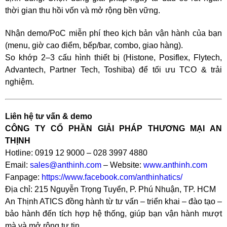
thời gian thu hồi vốn và mở rộng bền vững.
Nhận demo/PoC miễn phí theo kịch bản vận hành của bạn
(menu, giờ cao điểm, bếp/bar, combo, giao hàng).
So khớp 2–3 cấu hình thiết bị (Histone, Posiflex, Flytech,
Advantech, Partner Tech, Toshiba) để tối ưu TCO & trải
nghiệm.
Liên hệ tư vấn & demo
CÔNG TY CỔ PHẦN GIẢI PHÁP THƯƠNG MẠI AN
THỊNH
Hotline: 0919 12 9000 – 028 3997 4880
Email:
sales@anthinh.com
– Website:
www.anthinh.com
Fanpage:
https://www.facebook.com/anthinhatics/
Địa chỉ: 215 Nguyễn Trọng Tuyển, P. Phú Nhuận, TP. HCM
An Thịnh ATICS đồng hành từ tư vấn – triển khai – đào tạo –
bảo hành đến tích hợp hệ thống, giúp bạn vận hành mượt
mà và mở rộng tự tin.