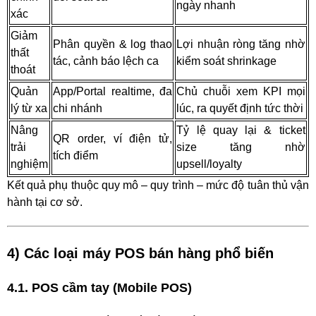
ngày nhanh
xác
Giảm
Phân quyền & log thao
Lợi nhuận ròng tăng nhờ
thất
tác, cảnh báo lệch ca
kiểm soát shrinkage
thoát
Quản
App/Portal realtime, đa
Chủ chuỗi xem KPI mọi
lý từ xa
chi nhánh
lúc, ra quyết định tức thời
Nâng
Tỷ lệ quay lại & ticket
QR order, ví điện tử,
trải
size tăng nhờ
tích điểm
nghiệm
upsell/loyalty
Kết quả phụ thuộc quy mô – quy trình – mức độ tuân thủ vận
hành tại cơ sở.
4) Các loại máy POS bán hàng phổ biến
4.1. POS cầm tay (Mobile POS)