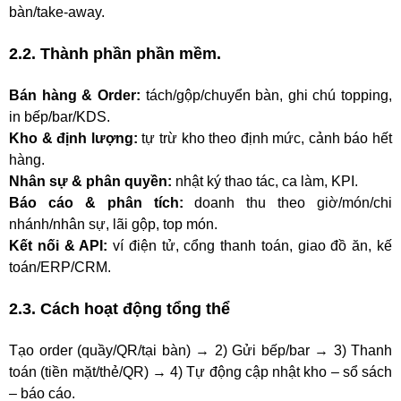
bàn/take-away.
2.2. Thành phần phần mềm.
Bán hàng & Order:
tách/gộp/chuyển bàn, ghi chú topping,
in bếp/bar/KDS.
Kho & định lượng:
tự trừ kho theo định mức, cảnh báo hết
hàng.
Nhân sự & phân quyền:
nhật ký thao tác, ca làm, KPI.
Báo cáo & phân tích:
doanh thu theo giờ/món/chi
nhánh/nhân sự, lãi gộp, top món.
Kết nối & API:
ví điện tử, cổng thanh toán, giao đồ ăn, kế
toán/ERP/CRM.
2.3. Cách hoạt động tổng thể
Tạo order (quầy/QR/tại bàn) → 2) Gửi bếp/bar → 3) Thanh
toán (tiền mặt/thẻ/QR) → 4) Tự động cập nhật kho – sổ sách
– báo cáo.