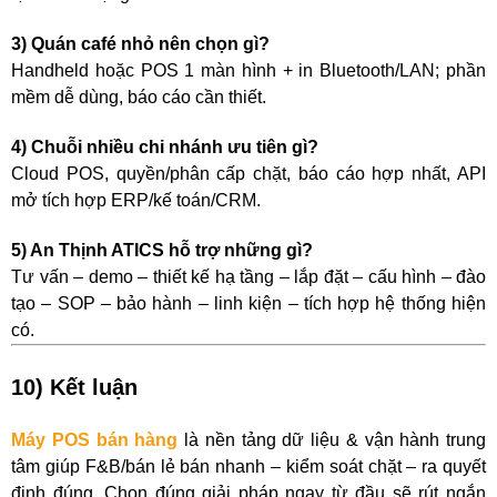
3) Quán café nhỏ nên chọn gì?
Handheld hoặc POS 1 màn hình + in Bluetooth/LAN; phần
mềm dễ dùng, báo cáo cần thiết.
4) Chuỗi nhiều chi nhánh ưu tiên gì?
Cloud POS, quyền/phân cấp chặt, báo cáo hợp nhất, API
mở tích hợp ERP/kế toán/CRM.
5) An Thịnh ATICS hỗ trợ những gì?
Tư vấn – demo – thiết kế hạ tầng – lắp đặt – cấu hình – đào
tạo – SOP – bảo hành – linh kiện – tích hợp hệ thống hiện
có.
10) Kết luận
Máy POS bán hàng
là nền tảng dữ liệu & vận hành trung
tâm giúp F&B/bán lẻ bán nhanh – kiểm soát chặt – ra quyết
định đúng. Chọn đúng giải pháp ngay từ đầu sẽ rút ngắn