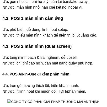
Ưu: gọn nhẹ, chi phí hợp lý, bán tại bàn/take-away.
Nhược: màn hình nhỏ, hạn chế kết nối ngoại vi.
4.2. POS 1 màn hình cảm ứng
Ưu: phổ biến, dễ dùng, linh hoạt setup.
Nhược: thiếu màn hình khách để hiển thị bill/quảng cáo.
4.3. POS 2 màn hình (dual screen)
Ưu: tăng minh bạch & trải nghiệm, dễ upsell.
Nhược: chi phí cao hơn, cần mặt bằng quầy phù hợp.
4.4. POS All-in-One đi kèm phần mềm
Ưu: trọn gói, tương thích tốt, triển khai nhanh.
Nhược: ít linh hoạt khi muốn đổi HĐH/phần mềm.