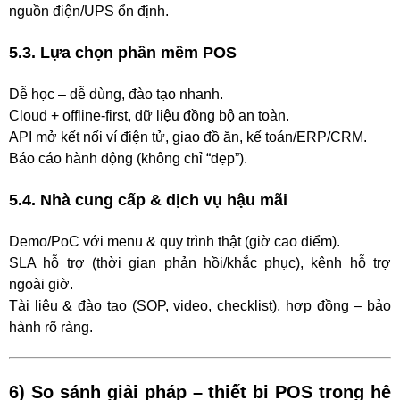
nguồn điện/UPS ổn định.
5.3. Lựa chọn phần mềm POS
Dễ học – dễ dùng, đào tạo nhanh.
Cloud + offline-first, dữ liệu đồng bộ an toàn.
API mở kết nối ví điện tử, giao đồ ăn, kế toán/ERP/CRM.
Báo cáo hành động (không chỉ “đẹp”).
5.4. Nhà cung cấp & dịch vụ hậu mãi
Demo/PoC với menu & quy trình thật (giờ cao điểm).
SLA hỗ trợ (thời gian phản hồi/khắc phục), kênh hỗ trợ
ngoài giờ.
Tài liệu & đào tạo (SOP, video, checklist), hợp đồng – bảo
hành rõ ràng.
6) So sánh giải pháp – thiết bị POS trong hệ