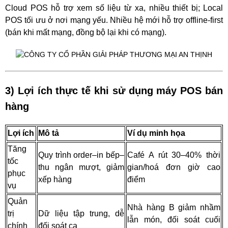
Cloud POS hỗ trợ xem số liệu từ xa, nhiều thiết bị; Local
POS tối ưu ở nơi mạng yếu. Nhiều hệ mới hỗ trợ offline-first
(bán khi mất mạng, đồng bộ lại khi có mạng).
3) Lợi ích thực tế khi sử dụng máy POS bán
hàng
Lợi ích
Mô tả
Ví dụ minh họa
Tăng
Quy trình order–in bếp–
Café A rút 30–40% thời
tốc
thu ngân mượt, giảm
gian/hoá đơn giờ cao
phục
xếp hàng
điểm
vụ
Quản
Nhà hàng B giảm nhầm
trị
Dữ liệu tập trung, dễ
lẫn món, đối soát cuối
chính
đối soát ca