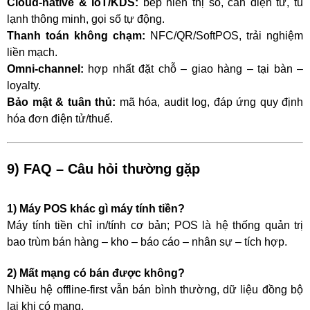
Cloud-native & IoT/KDS:
bếp hiển thị số, cân điện tử, tủ
lạnh thông minh, gọi số tự động.
Thanh toán không chạm:
NFC/QR/SoftPOS, trải nghiệm
liền mạch.
Omni-channel:
hợp nhất đặt chỗ – giao hàng – tại bàn –
loyalty.
Bảo mật & tuân thủ:
mã hóa, audit log, đáp ứng quy định
hóa đơn điện tử/thuế.
9) FAQ – Câu hỏi thường gặp
1) Máy POS khác gì máy tính tiền?
Máy tính tiền chỉ in/tính cơ bản; POS là hệ thống quản trị
bao trùm bán hàng – kho – báo cáo – nhân sự – tích hợp.
2) Mất mạng có bán được không?
Nhiều hệ offline-first vẫn bán bình thường, dữ liệu đồng bộ
lại khi có mạng.