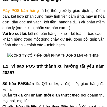
Máy POS bán hàng
là hệ thống xử lý giao dịch tại điểm
bán, kết hợp phần cứng (máy tính tiền cảm ứng, máy in hóa
đơn, đầu đọc mã vạch, két tiền, handheld…) và phần mềm
quản lý (order, kho, nhân sự, báo cáo…).
Vai trò cốt lõi:
kết nối bán hàng – kho – kế toán – báo cáo –
khách hàng trong một dòng chảy dữ liệu đồng bộ, giúp vận
hành nhanh – chính xác – minh bạch.
1.2. Vì sao POS trở thành xu hướng tất yếu năm
2025?
Số hóa F&B/bán lẻ:
QR order, ví điện tử, giao hàng đa
kênh.
Quản trị đa chi nhánh thời gian thực:
theo dõi doanh thu
mọi nơi, mọi lúc.
Chuẩn hóa dữ liệu & hóa đơn điện tử:
dễ đối soát, truy