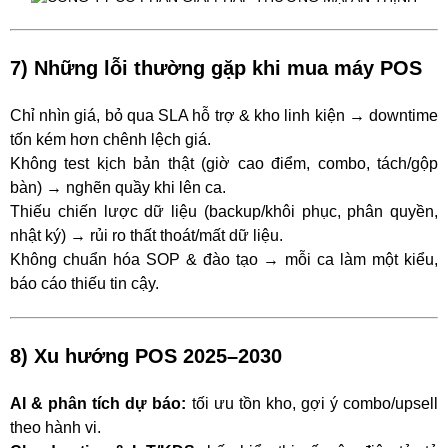
7) Những lỗi thường gặp khi mua máy POS
Chỉ nhìn giá, bỏ qua SLA hỗ trợ & kho linh kiện → downtime
tốn kém hơn chênh lệch giá.
Không test kịch bản thật (giờ cao điểm, combo, tách/gộp
bàn) → nghẽn quầy khi lên ca.
Thiếu chiến lược dữ liệu (backup/khôi phục, phân quyền,
nhật ký) → rủi ro thất thoát/mất dữ liệu.
Không chuẩn hóa SOP & đào tạo → mỗi ca làm một kiểu,
báo cáo thiếu tin cậy.
8) Xu hướng POS 2025–2030
AI & phân tích dự báo:
tối ưu tồn kho, gợi ý combo/upsell
theo hành vi.