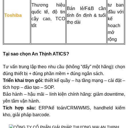
Thương hiệu
tư ban
Bán lẻ/F&B cần
quốc tế, độ tin
đầu với
Toshiba
tính ổn định & tuổi
cậy cao, TCO
kế
thọ dài
tốt
hoạch
mở
rộng
Tại sao chọn An Thịnh ATICS?
Tư vấn trung lập theo nhu cầu (không “đẩy” một hãng): chọn
đúng thiết bị + đúng phần mềm + đúng ngân sách.
Triển khai trọn gói:
thiết kế quầy – hạ tầng mạng – cài đặt –
tích hợp – đào tạo – SOP.
Bảo hành – hậu mãi – linh kiện chính hãng: giảm downtime,
yên tâm vận hành.
Tích hợp sâu:
ERP/kế toán/CRM/WMS, handheld kiểm
kho, giải pháp barcode.