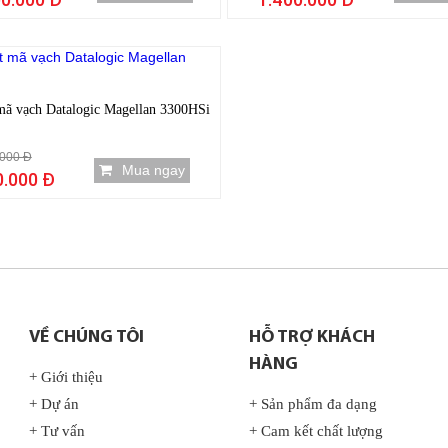
-50%
mã vạch Datalogic Magellan 3300HSi
.000 Đ
Mua ngay
0.000 Đ
VỀ CHÚNG TÔI
HỖ TRỢ KHÁCH
HÀNG
+ Giới thiệu
+ Dự án
+ Sản phẩm đa dạng
+ Tư vấn
+ Cam kết chất lượng