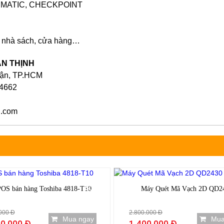
SORMATIC, CHECKPOINT
ị, nhà sách, cửa hàng…
AN THỊNH
uận, TP.HCM
 4662
h.com
-50%
OS bán hàng Toshiba 4818-T10
Máy Quét Mã Vạch 2D QD2
000 Đ
2.800.000 Đ
Mua ngay
Mua
0.000 Đ
1.400.000 Đ