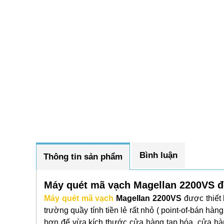
Bình luận
Thông tin sản phẩm
Máy quét mã vạch Magellan 2200VS đ
Máy quét mã vạch
Magellan 2200VS
được thiết 
trường quầy tính tiền lẻ rất nhỏ ( point-of-bán h
hơn để vừa kích thước cửa hàng tạp hóa, cửa hà