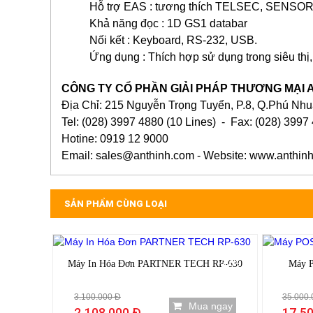
Hỗ trợ EAS : tương thích TELSEC, SEN
Khả năng đọc : 1D GS1 databar
Nối kết : Keyboard, RS-232, USB.
Ứng dụng : Thích hợp sử dụng trong siêu th
CÔNG TY CỔ PHẦN GIẢI PHÁP THƯƠNG MẠI 
Địa Chỉ: 215 Nguyễn Trọng Tuyển, P.8, Q.Phú Nh
Tel: (028) 3997 4880 (10 Lines) - Fax: (028) 3997
Hotine: 0919 12 9000
Email: sales@anthinh.com - Website: www.anthin
SẢN PHẨM CÙNG LOẠI
-32%
Máy In Hóa Đơn PARTNER TECH RP-630
Máy P
3.100.000 Đ
35.000.
Mua ngay
2.108.000 Đ
17.50