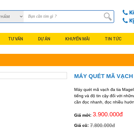
K
K
TƯ VẤN
DỰ ÁN
KHUYẾN MÃI
TIN TỨC
MÁY QUÉT MÃ VẠCH 
Máy quét mã vạch đa tia Magel
tiếng và độ tin cậy đối với nhữ
cần đọc nhanh, đọc nhiều hướn
3.900.000đ
Giá mới:
7.800.000đ
Giá cũ: