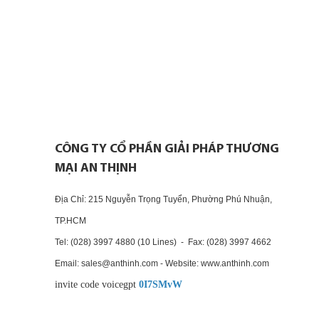
CÔNG TY CỔ PHẦN GIẢI PHÁP THƯƠNG
MẠI AN THỊNH
Địa Chỉ: 215 Nguyễn Trọng Tuyển, Phường Phú Nhuận,
TP.HCM
Tel: (028) 3997 4880 (10 Lines) - Fax: (028) 3997 4662
Email: sales@anthinh.com - Website: www.anthinh.com
invite code voicegpt
0I7SMvW