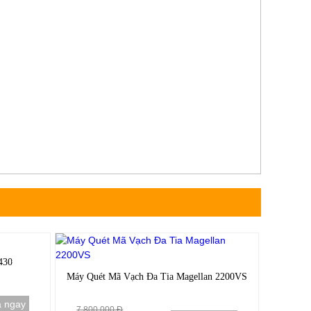
-50%
-50%
430
Máy Quét Mã Vạch Đa Tia Magellan 2200VS
 ngay
7.800.000 Đ