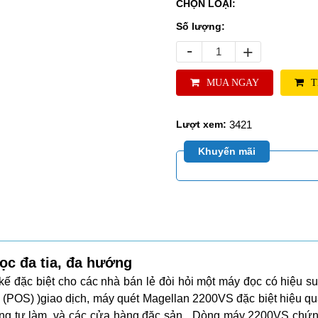
CHỌN LOẠI:
Số lượng:
-
+
MUA NGAY
T
3421
Lượt xem:
Khuyến mãi
ọc đa tia, đa hướng
kế đặc biệt cho các nhà bán lẻ đòi hỏi một máy đọc có hiệu su
àng (POS) )giao dịch, máy quét Magellan 2200VS đặc biệt hiệu qu
ng tự làm, và các cửa hàng đặc sản . Dòng máy 2200VS chứng 